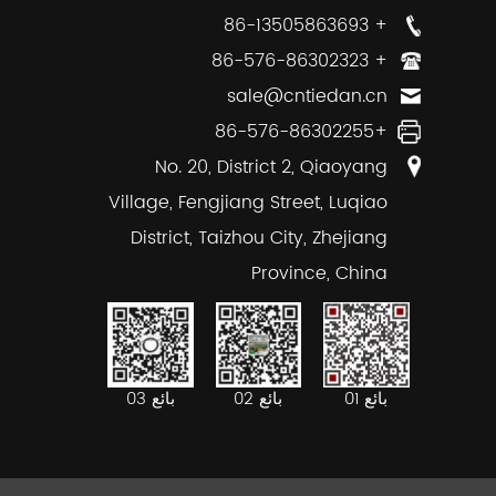
+ 86-13505863693
+ 86-576-86302323
sale@cntiedan.cn
+86-576-86302255
No. 20, District 2, Qiaoyang
Village, Fengjiang Street, Luqiao
District, Taizhou City, Zhejiang
Province, China
بائع 02
بائع 03
بائع 01