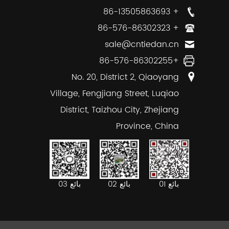
+ 86-13505863693
+ 86-576-86302323
sale@cntiedan.cn
+86-576-86302255
No. 20, District 2, Qiaoyang
Village, Fengjiang Street, Luqiao
District, Taizhou City, Zhejiang
Province, China
بائع 02
بائع 03
بائع 01