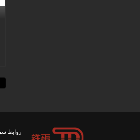
ه
روابط سر