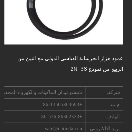
عمود هزاز الخرسانة القياسي الدولي مع اثنين من
الربيع من نموذج ZN-38
شركة:
تايتشو تيدان الماكينات والكهرباء المحدودة
م ب:
+86-13505863693
الهاتف:
+86-576-86302323
بريد الالكتروني:
sale@cntiedan.cn