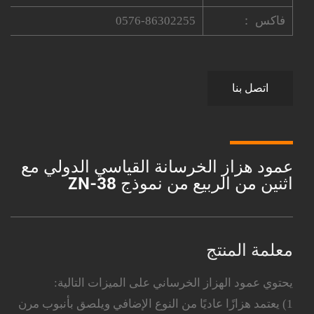
فاكس ：
0576-86302255
اتصل بنا
عمود هزاز الخرسانة القياسي الدولي مع
اثنين من الربيع من نموذج ZN-38
معلمة المنتج
يحتوي عمود الهزاز الخرساني على الميزات التالية:
1) يعتمد هزازًا عاديًا من النوع الإضافي ويلصق بأنبوب مرن