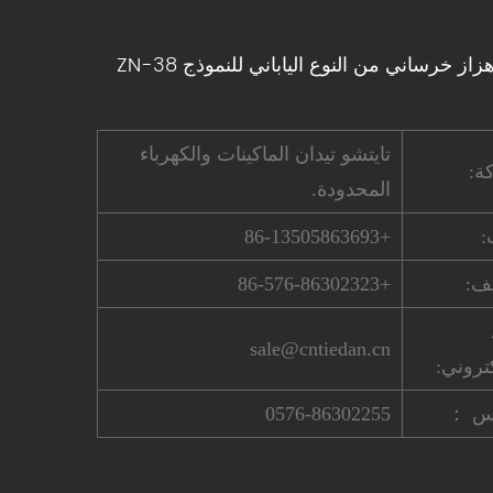
از خرساني من النوع الياباني للنموذج ZN-38
تايتشو تيدان الماكينات والكهرباء
ة:
المحدودة.
:
+86-13505863693
تف:
+86-576-86302323
sale@cntiedan.cn
كتروني:
س ：
0576-86302255