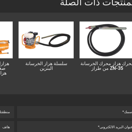
منتجات ذات الصلة
لمحرك
محرك هزاز محرك الخرسانة
سلسلة هزاز الخرسا
ك موديل ZN-
من طراز ZN-35
البنزين