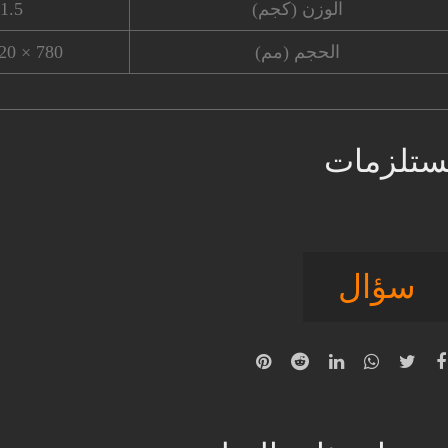
الوزن (كجم)
1.5
الحجم (مم)
780 × 620 × 45
تلزمات
سؤال