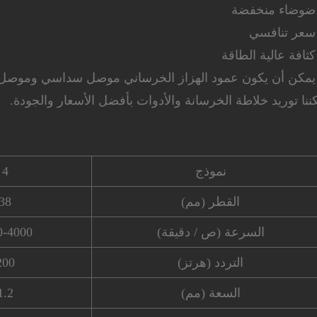
ننا توريد خلاطة الخرسانة والأدوات بأفضل الأسعار والجودة.
نموذج
4
القطر (مم)
38
السرعة (ص / دقيقة)
0-4000
التردد (هرتز)
200
السعة (مم)
1.2