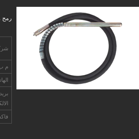
رمح هز
شرك
م ب
الها
بريد
الال
فاك