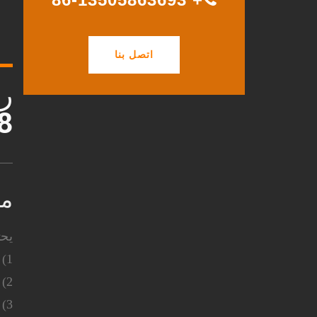
اتصل بنا
8
مع
يحت
1) يعتمد هزازًا عاديًا من النوع الإضافي ويلصق بأنبوب مرن وعمود مرن
2) موثوقية جيدة
3) تصميم العمود الفريد يقلل الضوضاء بشكل كبير وكذلك يحسن الكفاءة