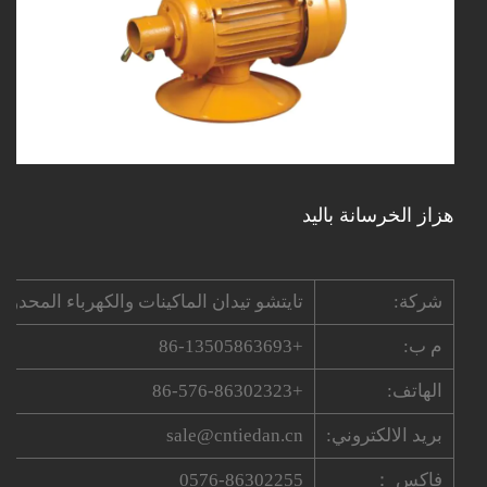
هزاز الخرسانة باليد
شركة:
تايتشو تيدان الماكينات والكهرباء المحدودة
م ب:
+86-13505863693
الهاتف:
+86-576-86302323
بريد الالكتروني:
sale@cntiedan.cn
فاكس ：
0576-86302255