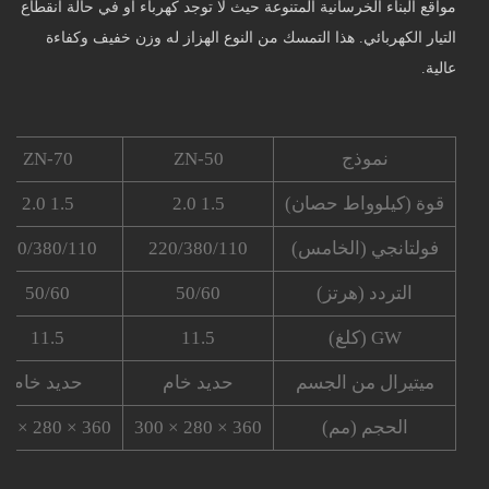
مواقع البناء الخرسانية المتنوعة حيث لا توجد كهرباء أو في حالة انقطاع
التيار الكهربائي. هذا التمسك من النوع الهزاز له وزن خفيف وكفاءة
عالية.
نموذج
ZN-50
ZN-70
قوة (كيلوواط حصان)
1.5 2.0
1.5 2.0
فولتانجي (الخامس)
220/380/110
220/380/110
التردد (هرتز)
50/60
50/60
GW (كلغ)
11.5
11.5
ميتيرال من الجسم
حديد خام
حديد خام
الحجم (مم)
360 × 280 × 300
360 × 280 × 300