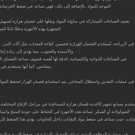
الموحد للمواد. بالإضافة إلى ذلك، فهي تساعد في ضغط الخرسانة ل
تعتمد الصناعات المشاركة في مناولة المواد ونقلها على قضبان هزازة لتسهيل ح
المجهزة بهذه الأجهزة تدفقًا ثابتًا لل
في الزراعة، تُستخدم القضبان الهزازة لتحسين كفاءة المعدات مثل آلات البذر، 
والأسمدة والحبوب، مما يؤدي إلى زيادة إنتا
في الصناعات الدوائية والكيميائية، الدقة لها أهمية قصوى. تساعد القضب
متجانس. كما أنها تستخدم في ع
في عمليات التعدين واستغلال المحاجر، يتم استخدام قضبان الهزاز لضغط المواد
تخدم مصانع تجهيز الأغذية قضبان هزازة للمساعدة في مراحل الإنتاج المختلفة
الشوكولاتة أو السكر. تساعد هذه الأجهزة في الحفاظ على جودة المنتج واتساقه
فايات، حيث تساعد في ضغط مواد النفايات داخل الحاويات. يؤدي هذا الضغط إلى ت
في مشاريع المعالجة البيئية، تساعد القضبان الهزازة في ضغط التربة وتكثيف 