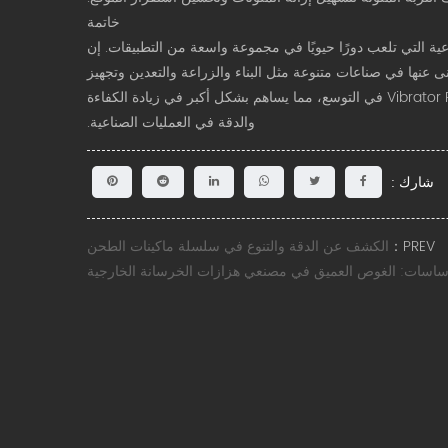
خاتمة
ة التي تلعب دورًا حيويًا في مجموعة واسعة من التطبيقات. إن
غنى عنها في صناعات متنوعة مثل البناء والزراعة والتعدين وتجهيز
الأغذية والمزيد. مع استمرار تقدم التكنولوجيا، ستستمر تطبيقات سلسلة Vibrator Rod في التوسع، مما يساهم بشكل أكبر في زيادة الكفاءة
والدقة في العمليات الصناعية.
شارك :
PREV：
الكشف عن الدقة والتنوع في سلسلة ماكينات الطحن
ساسات: الغوص العميق في مصنعي هزازات الخرسانة الخارجية