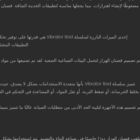
مضغوطًا لإنشاء اهتزازات، مما يجعلها مناسبة لتطبيقات الخدمة الشاقة. قضبان اله
إحدى الميزات البارزة لسلسلة rator Rod
التطبيقات المخت
م تصميم قضبان الهزاز لتحمل البيئات الصناعية الصعبة. لقد تم تصنيعها من مواد ق
تتميز سلسلة Vibrator Rod بأنها متعددة الاستخدامات بشكل 
بخلط الخرسانة، أو ضغط التربة، أو نقل المواد، أو المساعدة في التحكم في ال
م تصميم هذه الأجهزة لتلبية الحد الأدنى من متطلبات الصيانة. غالبًا ما تتميز بم
لعب قضبان الهزاز دورًا حاسمًا في صناعة البناء والتشييد. يتم استخدامها بشكل