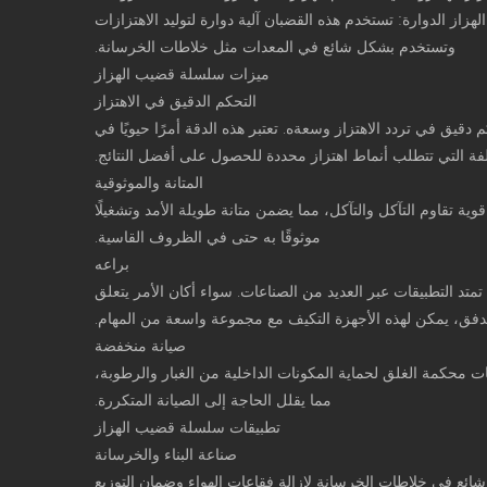
زاز الدوارة: تستخدم هذه القضبان آلية دوارة لتوليد الاهتزازات
وتستخدم بشكل شائع في المعدات مثل خلاطات الخرسانة.
ميزات سلسلة قضيب الهزاز
التحكم الدقيق في الاهتزاز
Vib هي قدرتها على توفير تحكم دقيق في تردد الاهتزاز وسعةه. تعتبر هذه الدقة أمرًا حيويًا في
لفة التي تتطلب أنماط اهتزاز محددة للحصول على أفضل النتائج.
المتانة والموثوقية
وية تقاوم التآكل والتآكل، مما يضمن متانة طويلة الأمد وتشغيلًا
موثوقًا به حتى في الظروف القاسية.
براعه
لا يصدق، حيث تمتد التطبيقات عبر العديد من الصناعات. سواء أكان الأمر يتعلق
تدفق، يمكن لهذه الأجهزة التكيف مع مجموعة واسعة من المهام.
صيانة منخفضة
بيتات محكمة الغلق لحماية المكونات الداخلية من الغبار والرطوبة،
مما يقلل الحاجة إلى الصيانة المتكررة.
تطبيقات سلسلة قضيب الهزاز
صناعة البناء والخرسانة
 شائع في خلاطات الخرسانة لإزالة فقاعات الهواء وضمان التوزيع