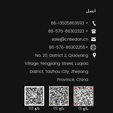
اتصل
+ 86-13505863693
+ 86-576-86302323
sale@cntiedan.cn
+86-576-86302255
No. 20, District 2, Qiaoyang
Village, Fengjiang Street, Luqiao
District, Taizhou City, Zhejiang
Province, China
بائع 02
بائع 03
بائع 01