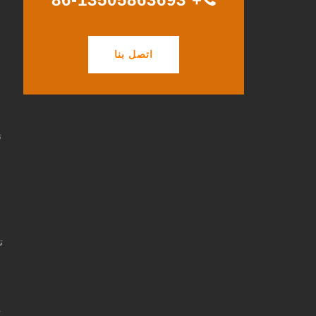
اتصل بنا
ت
ت
ت