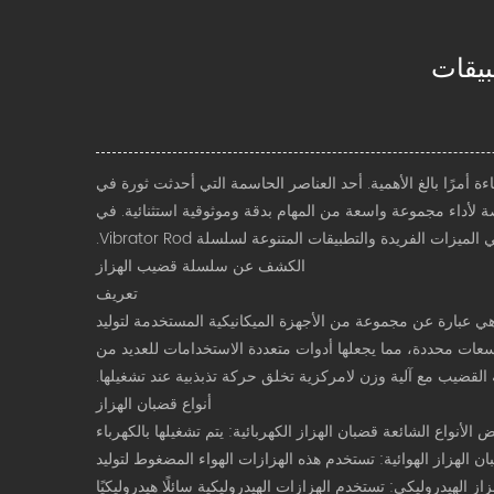
ءة أمرًا بالغ الأهمية. أحد العناصر الحاسمة التي أحدثت ثورة في
 تصميم هذه الأجهزة المتخصصة لأداء مجموعة واسعة من المهام بدقة وموثوقية استثنائية. في
ات الفريدة والتطبيقات المتنوعة لسلسلة Vibrator Rod.
الكشف عن
سلسلة قضيب الهزاز
تعريف
، هي عبارة عن مجموعة من الأجهزة الميكانيكية المستخدمة لتوليد
وسعات محددة، مما يجعلها أدوات متعددة الاستخدامات للعديد من
 القضيب مع آلية وزن لامركزية تخلق حركة تذبذبية عند تشغيلها.
أنواع قضبان الهزاز
نواع الشائعة قضبان الهزاز الكهربائية: يتم تشغيلها بالكهرباء
ان الهزاز الهوائية: تستخدم هذه الهزازات الهواء المضغوط لتوليد
زاز الهيدروليكي: تستخدم الهزازات الهيدروليكية سائلًا هيدروليكيًا