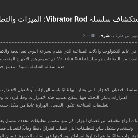
اف سلسلة Vibrator Rod: الميزات والتطبيقات
ور من طرف
مشرف
| 08 Sep
في عالم التكنولوجيا والآلات الصناعية الذي يتقدم بسرعة اليوم، تعد الدقة والكفا
العديد من الصناعات هو سلسلة Vibrator Rod. تم
هذه المقالة الشاملة، سوف نتعمق في الميز
سلسلة قضبان الاهتزاز، التي يشار إليها غالبًا باسم الهزازات أو قضبان الاهتزاز
اهتزازات يمكن التحكم فيها. يمكن تصميم هذه الاهتزازات وفقًا لترددات 
التطبيقات الصناعية. تتكون القضبان الهزازة عادةً من هيكل يشبه
ناك أنواع مختلفة من قضبان الهزاز، كل منها مصمم لتطبيقات محددة. تشمل بعض الأ
وتستخدم بشكل شائع للتطبيقات التي تتطلب اهتزازًا دقيقًا وقابلًا للتعديل. قضب
اهتزازات وغالبًا ما يتم اختيارها لبساطتها وسلامتها في البيئات الخطرة. قضبان اله