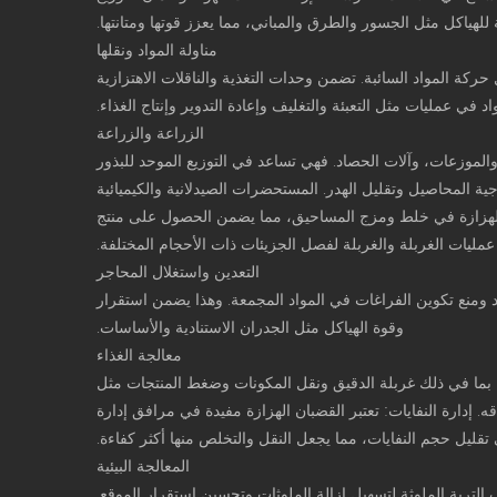
لهياكل مثل الجسور والطرق والمباني، مما يعزز قوتها ومتانتها.
مناولة المواد ونقلها
ركة المواد السائبة. تضمن وحدات التغذية والناقلات الاهتزازية
مواد في عمليات مثل التعبئة والتغليف وإعادة التدوير وإنتاج الغذاء.
الزراعة والزراعة
والموزعات، وآلات الحصاد. فهي تساعد في التوزيع الموحد للبذور
جية المحاصيل وتقليل الهدر. المستحضرات الصيدلانية والكيميائية
ان الهزازة في خلط ومزج المساحيق، مما يضمن الحصول على منتج
مليات الغربلة والغربلة لفصل الجزيئات ذات الأحجام المختلفة.
التعدين واستغلال المحاجر
 ومنع تكوين الفراغات في المواد المجمعة. وهذا يضمن استقرار
وقوة الهياكل مثل الجدران الاستنادية والأساسات.
معالجة الغذاء
، بما في ذلك غربلة الدقيق ونقل المكونات وضغط المنتجات مثل
. إدارة النفايات: تعتبر القضبان الهزازة مفيدة في مرافق إدارة
قليل حجم النفايات، مما يجعل النقل والتخلص منها أكثر كفاءة.
المعالجة البيئية
التربة الملوثة لتسهيل إزالة الملوثات وتحسين استقرار الموقع.