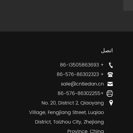
اتصل
+ 86-13505863693
+ 86-576-86302323
sale@cntiedan.cn
+86-576-86302255
No. 20, District 2, Qiaoyang
Village, Fengjiang Street, Luqiao
District, Taizhou City, Zhejiang
Province, China