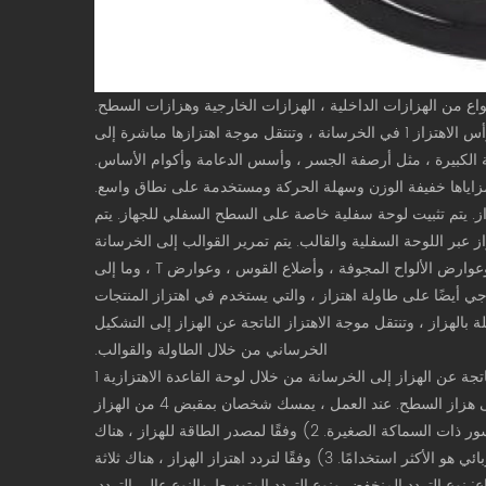
تُعرف الهزازات الداخلية أيضًا باسم الهزازات الإضافية. عند العمل ، يتم إدخال رأس الاهتزاز 1 في الخرسانة ، وتنتقل موجة اهتزازها مباشرة إلى
ة الكبيرة ، مثل أرصفة الجسر ، وأسس الدعامة وأكوام الأساس.
زاياها خفيفة الوزن وسهلة الحركة ومستخدمة على نطاق واسع.
از. يتم تثبيت لوحة سفلية خاصة على السطح السفلي للجهاز. يتم
از عبر اللوحة السفلية والقالب. يتم تمرير القوالب إلى الخرسانة
بشكل غير مباشر. يستخدم هذا الهزاز في الغالب في بناء أعضاء الغلاف الرقيق ، وعوارض الألواح المجوفة ، وأضلاع القوس ، وعوارض T ، وما إلى
ارجي أيضًا على طاولة اهتزاز ، والتي يستخدم في اهتزاز المنتجات
الهزاز ، وتنتقل موجة الاهتزاز الناتجة عن الهزاز إلى التشكيل
الخرساني من خلال الطاولة والقوالب.
يتم وضع هزاز السطح مباشرة على السطح الخرساني ، وتنتقل موجة الاهتزاز الناتجة عن الهزاز إلى الخرسانة من خلال لوحة القاعدة الاهتزازية 1
المثبتة عليها. نظرًا لأن موجة الاهتزاز يتم إدخالها من سطح الخرسانة ، فإنها تسمى هزاز السطح. عند العمل ، يمسك شخصان بمقبض 4 من الهزاز
وسحبه وفقًا لاحتياجات العمل. إنها مناسبة لبناء الأرصفة الخرسانية وأسطح الجسور ذات السماكة الصغيرة. 2) وفقًا لمصدر الطاقة للهزاز ، هناك
ثلاثة أنواع: النوع الكهربائي ، ونوع الاحتراق الداخلي والنوع الهوائي ، والنوع الكهربائي هو الأكثر استخدامًا. 3) وفقًا لتردد اهتزاز الهزاز ، هناك ثلاثة
ع: نوع التردد المنخفض ونوع التردد المتوسط ​​والنوع عالي التردد.