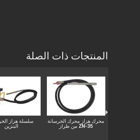
المنتجات ذات الصلة
ود هزاز المحرك
محرك هزاز محرك الخرسانة
سلسلة هز
رساني بزنبرك موديل ZN-
من طراز ZN-35
ال
35