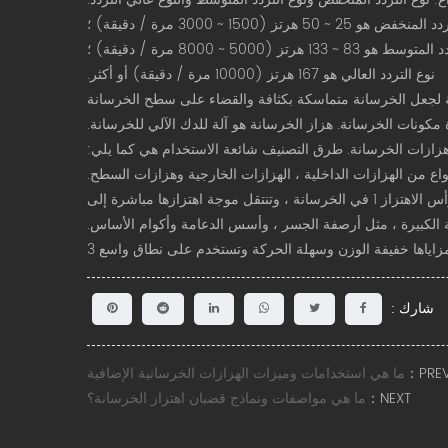
5 هرتز (1500 ~ 3000 مرة / دقيقة) ؛
ط ​​هو 83 ~ 133 هرتز (5000 ~ 8000 مرة / دقيقة) ؛
نوع التردد العالي هو 167 هرتز (10000 مرة / دقيقة) أو أكثر.
ة لجعل الخرسانة متماسكة بكثافة والقضاء على سطح الخرسانة
كونات الخرسانة. هزاز الخرسانة هو آلة للدك الآلي للخرسانة.
هزازات الخرسانة. طرق التصنيف شائعة الاستخدام هي كما يلي:
تُعرف الهزازات الداخلية أيضًا باسم الهزازات الإضافية. عند العمل ، يتم إدخال رأس الاهتزاز 1 في الخرسانة ، وتنتقل موجة اهتزازها مباشرة إلى
ة الكبيرة ، مثل أرصفة الجسر ، وأسس الدعامة وأكوام الأساس.
زاياها خفيفة الوزن وسهلة الحركة وتستخدم على نطاق واسع 3
شارك :
PREV
ما هي استخدامات وميزات الهزازات الخرسانية الإضافية
NEXT：
ما هي مواصفات ونماذج قضبان اهتزاز الخرسانة؟